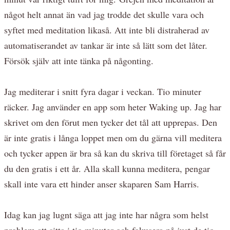
något helt annat än vad jag trodde det skulle vara och
syftet med meditation likaså. Att inte bli distraherad av
automatiserandet av tankar är inte så lätt som det låter.
Försök själv att inte tänka på någonting.
Jag mediterar i snitt fyra dagar i veckan. Tio minuter
räcker. Jag använder en app som heter Waking up. Jag har
skrivet om den förut men tycker det tål att upprepas. Den
är inte gratis i långa loppet men om du gärna vill meditera
och tycker appen är bra så kan du skriva till företaget så får
du den gratis i ett år. Alla skall kunna meditera, pengar
skall inte vara ett hinder anser skaparen Sam Harris.
Idag kan jag lugnt säga att jag inte har några som helst
problem att sitta i tio minuter och fokusera på just de tio