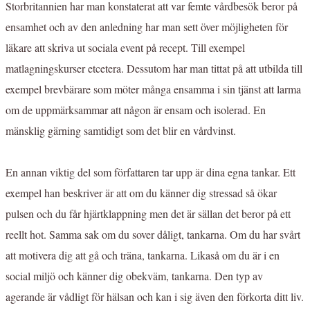
Storbritannien har man konstaterat att var femte vårdbesök beror på
ensamhet och av den anledning har man sett över möjligheten för
läkare att skriva ut sociala event på recept. Till exempel
matlagningskurser etcetera. Dessutom har man tittat på att utbilda till
exempel brevbärare som möter många ensamma i sin tjänst att larma
om de uppmärksammar att någon är ensam och isolerad. En
mänsklig gärning samtidigt som det blir en vårdvinst.
En annan viktig del som författaren tar upp är dina egna tankar. Ett
exempel han beskriver är att om du känner dig stressad så ökar
pulsen och du får hjärtklappning men det är sällan det beror på ett
reellt hot. Samma sak om du sover dåligt, tankarna. Om du har svårt
att motivera dig att gå och träna, tankarna. Likaså om du är i en
social miljö och känner dig obekväm, tankarna. Den typ av
agerande är vådligt för hälsan och kan i sig även den förkorta ditt liv.