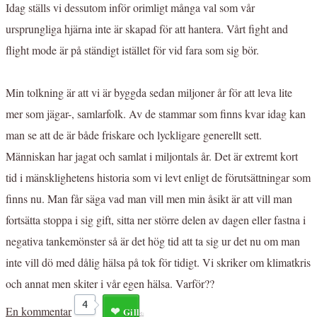
Idag ställs vi dessutom inför orimligt många val som vår
ursprungliga hjärna inte är skapad för att hantera. Vårt fight and
flight mode är på ständigt istället för vid fara som sig bör.
Min tolkning är att vi är byggda sedan miljoner år för att leva lite
mer som jägar-, samlarfolk. Av de stammar som finns kvar idag kan
man se att de är både friskare och lyckligare generellt sett.
Människan har jagat och samlat i miljontals år. Det är extremt kort
tid i mänsklighetens historia som vi levt enligt de förutsättningar som
finns nu. Man får säga vad man vill men min åsikt är att vill man
fortsätta stoppa i sig gift, sitta ner större delen av dagen eller fastna i
negativa tankemönster så är det hög tid att ta sig ur det nu om man
inte vill dö med dålig hälsa på tok för tidigt. Vi skriker om klimatkris
och annat men skiter i vår egen hälsa. Varför??
4
En kommentar
Gilla