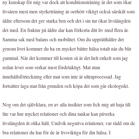
ny kunskap för mig var dock att konditionsträning är det som ökar
livsåren mest men styrketräning är oerhört viktigt också särskilt som
äldre eftersom det ger starka ben och det i sin tur ökar livslängden
det med. En fraktur på äldre dar kan förkorta ditt liv med flera år.
Samma sak med balans och mobilitet. Om du upprätthåller det
genom livet kommer du ha en mycket bättre hälsa totalt när du blir
gammal. När det kommer till kosten så är det helt enkelt som jag
redan lever som verkar mest fördelaktigt. Mat utan
innehållsförteckning eller mat som inte är ultraprocessad. Jag
fortsätter laga mat från grunden och köpa det som går ekologiskt.
Nog om det självklara, en av alla insikter som fick mig att haja till
lite var hur mycket relationer och dina tankar kan påverka
livslängden åt olika håll. Undvik negativa relationer, var rädd om de
bra relationer du har för de är livsviktiga för din hälsa. I