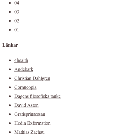
04
03
02
01
Länkar
4health
Andebark
Christian Dahlgren
Cornucopia
Dagens filosofiska tanke
David Aston
Gratisprinsessan
Hedin Exformation
Mathias Zachau