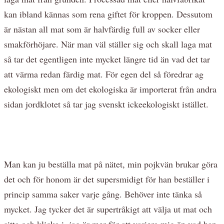
kan ibland kännas som rena giftet för kroppen. Dessutom
är nästan all mat som är halvfärdig full av socker eller
smakförhöjare. När man väl ställer sig och skall laga mat
så tar det egentligen inte mycket längre tid än vad det tar
att värma redan färdig mat. För egen del så föredrar ag
ekologiskt men om det ekologiska är importerat från andra
sidan jordklotet så tar jag svenskt ickeekologiskt istället.
Man kan ju beställa mat på nätet, min pojkvän brukar göra
det och för honom är det supersmidigt för han beställer i
princip samma saker varje gång. Behöver inte tänka så
mycket. Jag tycker det är supertråkigt att välja ut mat och
sitta och klicka i, jag är mer för att variera mig än vad han