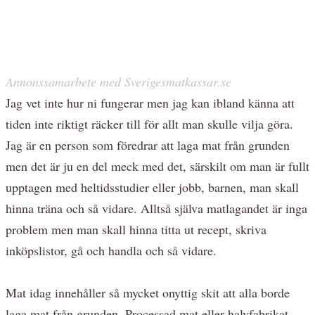
Annonssamarbete med Sverigesmatkassar.se
Jag vet inte hur ni fungerar men jag kan ibland känna att
tiden inte riktigt räcker till för allt man skulle vilja göra.
Jag är en person som föredrar att laga mat från grunden
men det är ju en del meck med det, särskilt om man är fullt
upptagen med heltidsstudier eller jobb, barnen, man skall
hinna träna och så vidare. Alltså själva matlagandet är inga
problem men man skall hinna titta ut recept, skriva
inköpslistor, gå och handla och så vidare.
Mat idag innehåller så mycket onyttig skit att alla borde
laga mat från grunden. Processad mat eller halvfabrikat