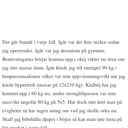
Det går framåt i varje fall. Igår var det fem veckor sedan
jag opererades. Igår var jag dessutom på gymmet.
Benövningarna börjar komma upp i okej vikter nu även om
jag inte maxar ännu. Igår körde jag till exempel 90 kg i
benpressmaskinen vilket var min uppvärmningsvikt när jag
körde hypertrofi (maxar på 12x210 kg). Knäböj har jag
kommit upp i 60 kg nu, under strongliftpassen var min
maxvikt ungefär 80 kg på 5x5. Har dock inte kört max på
evigheter så har ingen aning om vad jag skulle orka nu.
Skall jag bibehålla djupet i böjen så kan man inte lasta på
för mycket i varje fall.