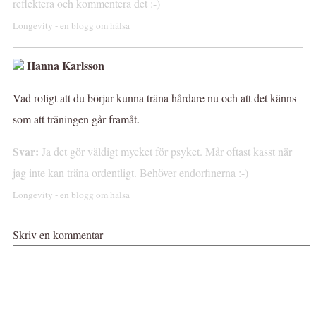
reflektera och kommentera det :-)
Longevity - en blogg om hälsa
Hanna Karlsson
Vad roligt att du börjar kunna träna hårdare nu och att det känns
som att träningen går framåt.
Svar:
Ja det gör väldigt mycket för psyket. Mår oftast kasst när
jag inte kan träna ordentligt. Behöver endorfinerna :-)
Longevity - en blogg om hälsa
Skriv en kommentar