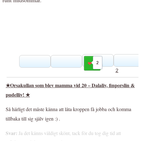
2
Gilla
2
★Orsakullan som blev mamma vid 20 – Dalaliv, finporslin &
pudelliv! ★
Så härligt det måste känna att låta kroppen få jobba och komma
tillbaka till sig själv igen :) .
Svar:
Ja det känns väldigt skönt, tack för du tog dig tid att