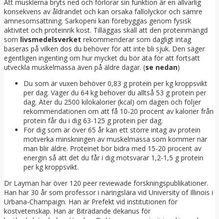
Att musklerna bryts ned och förlorar sin funktion är en allvarlig
konsekvens av åldrandet och kan orsaka fallolyckor och sämre
ämnesomsättning. Sarkopeni kan förebyggas genom fysisk
aktivitet och proteinrik kost. Tilläggas skall att den proteinmängd
som
livsmedelsverket
rekommenderar som dagligt intag
baseras på vilken dos du behöver för att inte bli sjuk. Den säger
egentligen ingenting om hur mycket du bör äta för att fortsatt
utveckla muskelmassa även på äldre dagar. (
se nedan
)
Du som är vuxen behöver 0,83 g protein per kg kroppsvikt
per dag. Väger du 64 kg behöver du alltså 53 g protein per
dag. Äter du 2500 kilokalorier (kcal) om dagen och följer
rekommendationen om att få 10-20 procent av kalorier från
protein får du i dig 63-125 g protein per dag.
För dig som är över 65 år kan ett större intag av protein
motverka minskningen av muskelmassa som kommer när
man blir äldre. Proteinet bör bidra med 15-20 procent av
energin så att det du får i dig motsvarar 1,2-1,5 g protein
per kg kroppsvikt.
Dr Layman har över 120 peer reviewade forskningspublikationer.
Han har 30 år som professor i näringslära vid University of Illinois i
Urbana-Champaign. Han är Prefekt vid institutionen för
kostvetenskap. Han är Biträdande dekanus för