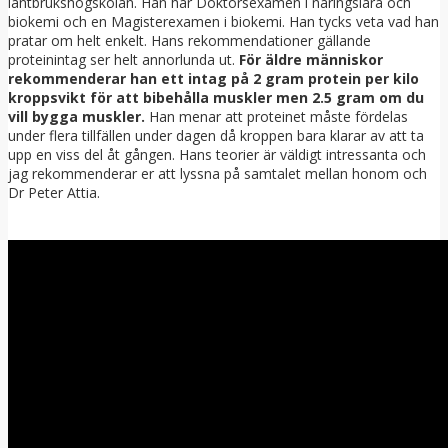
lantbrukshögskolan. Han har Doktorsexamen i näringslära och
biokemi och en Magisterexamen i biokemi. Han tycks veta vad han
pratar om helt enkelt. Hans rekommendationer gällande
proteinintag ser helt annorlunda ut.
För äldre människor
rekommenderar han ett intag på 2 gram protein per kilo
kroppsvikt för att bibehålla muskler men 2.5 gram om du
vill bygga muskler.
Han menar att proteinet måste fördelas
under flera tillfällen under dagen då kroppen bara klarar av att ta
upp en viss del åt gången. Hans teorier är väldigt intressanta och
jag rekommenderar er att lyssna på samtalet mellan honom och
Dr Peter Attia.